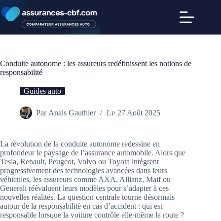
Passer
au
contenu
Accueil
Aucun
Assurance
résultat
auto
Conduite autonome : les assureurs redéfinissent les notions de
abordable
responsabilité
Comparer
les prix
Guides auto
des
assurances
Par
Anais Gauthier
Le
27 Août 2025
Blog
La révolution de la conduite autonome redessine en
profondeur le paysage de l’assurance automobile. Alors que
Tesla, Renault, Peugeot, Volvo ou Toyota intègrent
progressivement des technologies avancées dans leurs
véhicules, les assureurs comme AXA, Allianz, Maif ou
Generali réévaluent leurs modèles pour s’adapter à ces
nouvelles réalités. La question centrale tourne désormais
autour de la responsabilité en cas d’accident : qui est
responsable lorsque la voiture contrôle elle-même la route ?